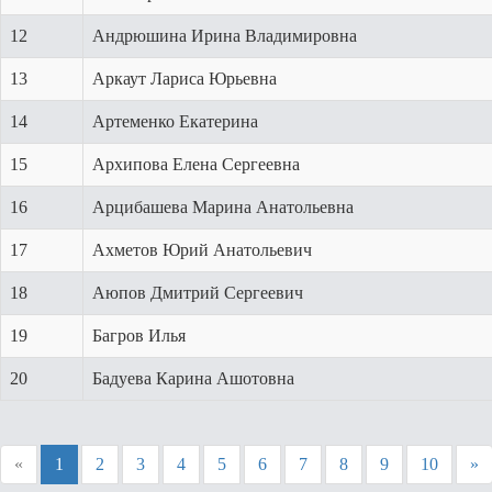
12
Андрюшина Ирина Владимировна
13
Аркаут Лариса Юрьевна
14
Артеменко Екатерина
15
Архипова Елена Сергеевна
16
Арцибашева Марина Анатольевна
17
Ахметов Юрий Анатольевич
18
Аюпов Дмитрий Сергеевич
19
Багров Илья
20
Бадуева Карина Ашотовна
«
1
2
3
4
5
6
7
8
9
10
»