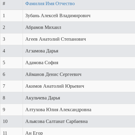
#
Фамилия Имя Отчество
1
Зубань Алексей Владимирович
2
Абрамов Михаил
3
Агеев Анатолий Степанович
4
Агзамова Дарья
5
Адамова София
6
Айманов Денис Сергеевич
7
Акимов Анатолий Юрьевич
8
Акульчева Дарья
9
Алтухова Юлия Александровна
10
Альясова Салтанат Сарбаевна
11
Ан Егор