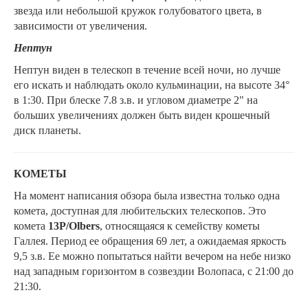
звезда или небольшой кружок голубоватого цвета, в
зависимости от увеличения.
Нептун
Нептун виден в телескоп в течение всей ночи, но лучше
его искать и наблюдать около кульминации, на высоте 34°
в 1:30. При блеске 7.8 з.в. и угловом диаметре 2" на
больших увеличениях должен быть виден крошечный
диск планеты.
КОМЕТЫ
На момент написания обзора была известна только одна
комета, доступная для любительских телескопов. Это
комета
13P/Olbers
, относящаяся к семейству кометы
Галлея. Период ее обращения 69 лет, а ожидаемая яркость
9,5 з.в. Ее можно попытаться найти вечером на небе низко
над западным горизонтом в созвездии Волопаса, с 21:00 до
21:30.