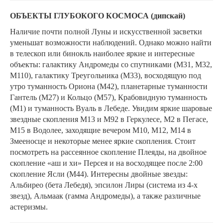
ОБЪЕКТЫ ГЛУБОКОГО КОСМОСА (дипскай)
Наличие почти полной Луны и искусственной засветки
уменьшат возможности наблюдений. Однако можно найти
в телескоп или бинокль наиболее яркие и интересные
объекты: галактику Андромеды со спутниками (М31, М32,
М110), галактику Треугольника (М33), восходящую под
утро туманность Ориона (М42), планетарные туманности
Гантель (М27) и Кольцо (М57), Крабовидную туманность
(М1) и туманность Вуаль в Лебеде. Увидим яркие шаровые
звездные скопления М13 и М92 в Геркулесе, М2 в Пегасе,
М15 в Водолее, заходящие вечером М10, М12, М14 в
Змееносце и некоторые менее яркие скопления. Стоит
посмотреть на рассеянное скопление Плеяды, на двойное
скопление «аш и хи» Персея и на восходящее после 2:00
скопление Ясли (М44). Интересны двойные звезды:
Альбирео (бета Лебедя), эпсилон Лиры (система из 4-х
звезд), Альмаак (гамма Андромеды), а также различные
астеризмы.