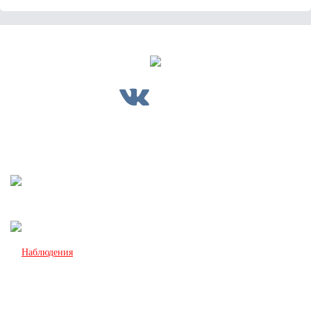
Главная
Оргкомитет
Программа
Доклады
Место проведения
Участвовать
Одобренные участники
Школьникам
Наблюдения
Архив
Спонсорам