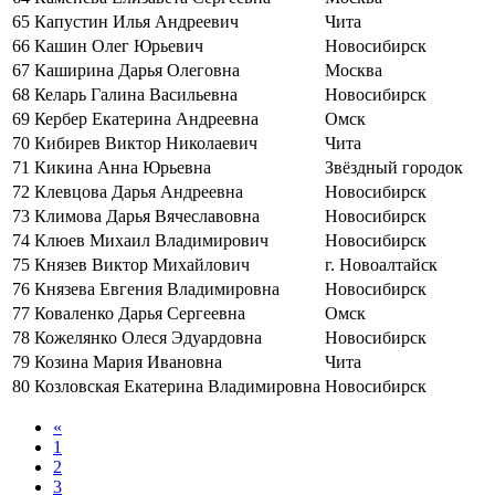
65
Капустин Илья Андреевич
Чита
66
Кашин Олег Юрьевич
Новосибирск
67
Каширина Дарья Олеговна
Москва
68
Келарь Галина Васильевна
Новосибирск
69
Кербер Екатерина Андреевна
Омск
70
Кибирев Виктор Николаевич
Чита
71
Кикина Анна Юрьевна
Звёздный городок
72
Клевцова Дарья Андреевна
Новосибирск
73
Климова Дарья Вячеславовна
Новосибирск
74
Клюев Михаил Владимирович
Новосибирск
75
Князев Виктор Михайлович
г. Новоалтайск
76
Князева Евгения Владимировна
Новосибирск
77
Коваленко Дарья Сергеевна
Омск
78
Кожелянко Олеся Эдуардовна
Новосибирск
79
Козина Мария Ивановна
Чита
80
Козловская Екатерина Владимировна
Новосибирск
«
1
2
3