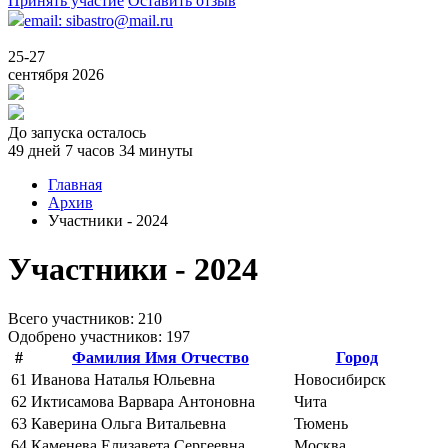
Принять участие
Оставить отзыв
email: sibastro@mail.ru
25-27
сентября 2026
До запуска осталось
49 дней 7 часов 34 минуты
Главная
Архив
Участники - 2024
Участники - 2024
Всего учаcтников: 210
Одобрено участников: 197
#
Фамилия Имя Отчество
Город
61
Иванова Наталья Юльевна
Новосибирск
62
Иктисамова Варвара Антоновна
Чита
63
Каверина Ольга Витальевна
Тюмень
64
Каменева Елизавета Сергеевна
Москва