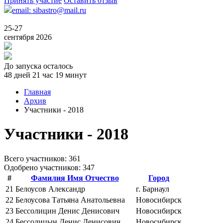
Принять участие
Оставить отзыв
email: sibastro@mail.ru
25-27
сентября 2026
До запуска осталось
48 дней 21 час 19 минут
Главная
Архив
Участники - 2018
Участники - 2018
Всего учаcтников: 361
Одобрено участников: 347
#
Фамилия Имя Отчество
Город
21
Белоусов Александр
г. Барнаул
22
Белоусова Татьяна Анатольевна
Новосибирск
23
Бессолицин Денис Денисович
Новосибирск
24
Бессолицын Денис Денисович
Новосибирск